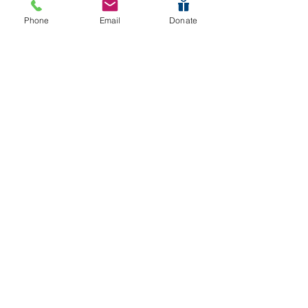
Phone
Email
Donate
Fundación de la familia James y Shirley
Rippey
Oregon Attorney General's Fund for
Foster Youth of Oregon Community
Foundation
Obtenga actualizaciones de Columbia